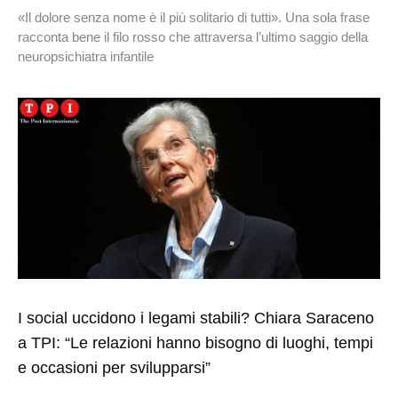
«Il dolore senza nome è il più solitario di tutti». Una sola frase
racconta bene il filo rosso che attraversa l’ultimo saggio della
neuropsichiatra infantile
I social uccidono i legami stabili? Chiara Saraceno
a TPI: “Le relazioni hanno bisogno di luoghi, tempi
e occasioni per svilupparsi”