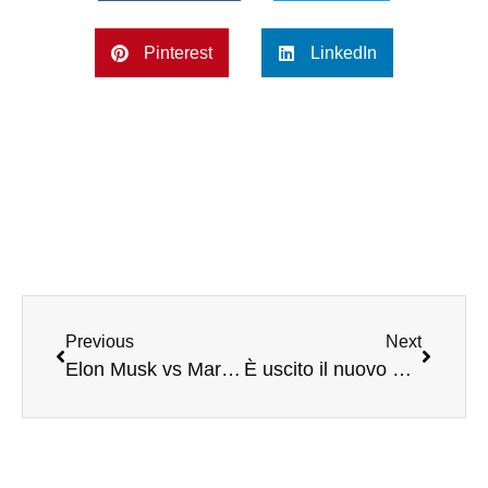
Pinterest
LinkedIn
Previous
Next
Elon Musk vs Mark Zuckerberg: la guerra dei social è appena cominciata. E la Cina ne approfitta
È uscito il nuovo numero del settimanale di The Post Internazionale. Da oggi potete acquistare la copia digitale