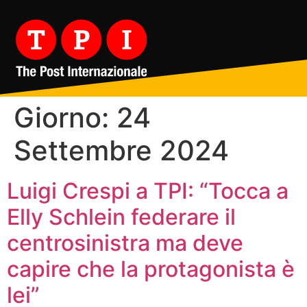
Giorno:
24
Settembre 2024
Luigi Crespi a TPI: “Tocca a
Elly Schlein federare il
centrosinistra ma deve
capire che la protagonista è
lei”