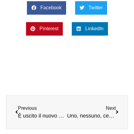
Facebook
Twitter
Pinterest
LinkedIn
Previous
Next
È uscito il nuovo numero del settimanale di The Post Internazionale. Da oggi potete acquistare la copia digitale
Uno, nessuno, centomila Cingolani: ritratto di un trasformista