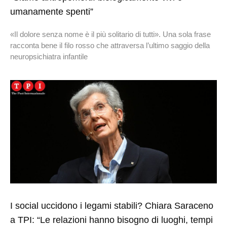
umanamente spenti”
«Il dolore senza nome è il più solitario di tutti». Una sola frase
racconta bene il filo rosso che attraversa l’ultimo saggio della
neuropsichiatra infantile
I social uccidono i legami stabili? Chiara Saraceno
a TPI: “Le relazioni hanno bisogno di luoghi, tempi