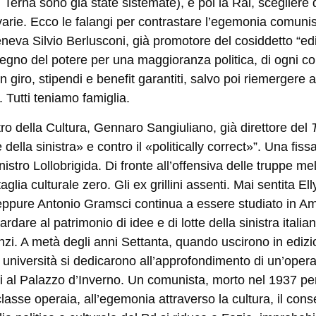
erna sono già state sistemate), e poi la Rai, scegliere dire
varie. Ecco le falangi per contrastare l
’
egemonia comunist
va Silvio Berlusconi, già promotore del cosiddetto “editt
egno del potere per una maggioranza politica, di ogni co
 giro, stipendi e benefit garantiti, salvo poi riemergere 
 Tutti teniamo famiglia.
stro della Cultura, Gennaro Sangiuliano, già direttore del
della sinistra» e contro il «politically correct»”. Una fis
istro Lollobrigida. Di fronte all
’
offensiva delle truppe me
aglia culturale zero. Gli ex grillini assenti. Mai sentita 
 eppure Antonio Gramsci continua a essere studiato in Am
rdare al patrimonio di idee e di lotte della sinistra ital
Anzi. A metà degli anni Settanta, quando uscirono in edizi
università si dedicarono all
’
approfondimento di un
’
opera
i al Palazzo d
’
Inverno. Un comunista, morto nel 1937 per 
lasse operaia, all
’
egemonia attraverso la cultura, il consens