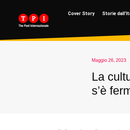
Cover Story
Storie dall’It
Maggio 26, 2023
La cult
s’è fer