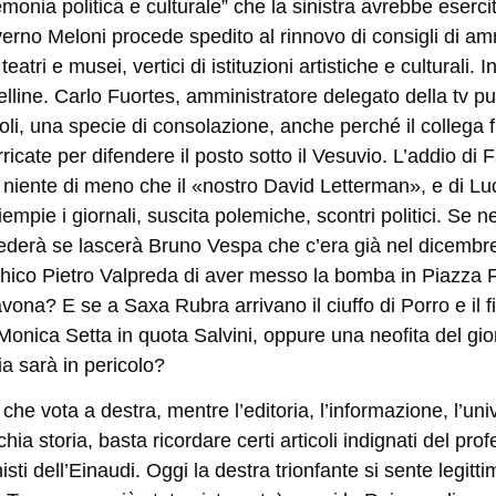
monia politica e culturale” che la sinistra avrebbe esercita
erno Meloni procede spedito al rinnovo di consigli di ammi
eatri e musei, vertici di istituzioni artistiche e culturali
telline. Carlo Fuortes, amministratore delegato della tv p
poli, una specie di consolazione, anche perché il collega
ricate per difendere il posto sotto il Vesuvio. L
’
addio di F
ì niente di meno che il «nostro David Letterman», e di Lu
iempie i giornali, suscita polemiche, scontri politici. Se
cederà se lascerà Bruno Vespa che c
’
era già nel dicemb
hico Pietro Valpreda di aver messo la bomba in Piazza 
avona? E se a Saxa Rubra arrivano il ciuffo di Porro e il 
onica Setta in quota Salvini, oppure una neofita del gior
ia sarà in pericolo?
 che vota a destra, mentre l
’
editoria, l
’
informazione, l
’
uni
hia storia, basta ricordare certi articoli indignati del pro
sti dell
’
Einaudi. Oggi la destra trionfante si sente legitt