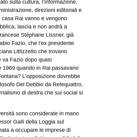
to sulla cultura, l
’
informazione,
nistrazione, direzioni editoriali e
. In casa Rai vanno e vengono
ubblica, lascia e non andrà a
 francese Stéphane Lissner, già
abio Fazio, che l
’
ex presidente
ciana Littizzetto che trovano
 ne va Fazio dopo quasi
re 1969 quando in Rai passavano
Fontana? L
’
opposizione dovrebbe
filosofo Del Debbio da Retequattro,
nalismo di destra che sui social si
versità sono considerate in mano
fessor Galli della Loggia sul
imata a occupare le imprese di