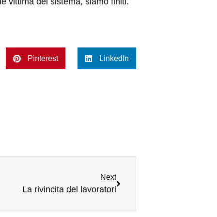
e vittima del sistema, siamo finiti.
Pinterest
LinkedIn
Next
La rivincita del lavoratori