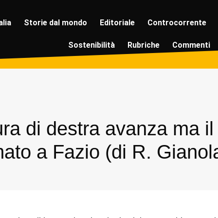
alia
Storie dal mondo
Editoriale
Controcorrente
Sostenibilità
Rubriche
Commenti
ura di destra avanza ma il
mato a Fazio (di R. Gianol