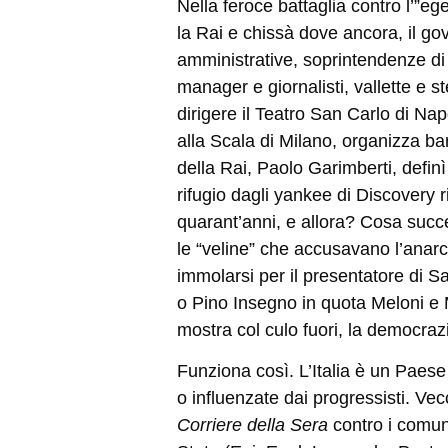
Nella feroce battaglia contro l’”ege
la Rai e chissà dove ancora, il gov
amministrative, soprintendenze di t
manager e giornalisti, vallette e s
dirigere il Teatro San Carlo di Na
alla Scala di Milano, organizza bar
della Rai, Paolo Garimberti, defin
rifugio dagli yankee di Discovery r
quarant
’
anni, e allora? Cosa suc
le
“
veline” che accusavano l
’
anarc
immolarsi per il presentatore di S
o Pino Insegno in quota Meloni e M
mostra col culo fuori, la democraz
Funziona così. L
’
Italia è un Paese
o influenzate dai progressisti. Vecc
Corriere della Sera
contro i comuni