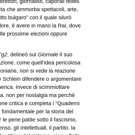
ttori, giornalisti, caporali fedeli.
a che ammorba spettacoli, arte,
o bulgaro” con il quale silurò
lore, è avere in mano la Rai, dove
alle prossime elezioni oppure
Tg2
, delineò sul
Giornale
il suo
sazione, come quell
’
idea pericolosa
loniane, non si vede la reazione
Elly Schlein difendere o argomentare
erica. Invece di scimmiottare
iana, non per nostalgia ma perché
one critica e completa i
“
Quaderni
 fondamentale per la storia del
le pene patite sotto il fascismo,
o, gli intellettuali, il partito, la