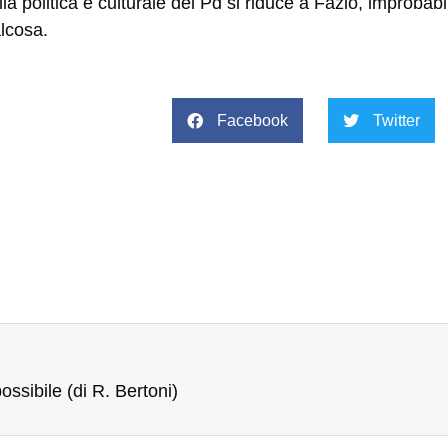
lia politica e culturale del Pd si riduce a Fazio, improbabil
alcosa.
Facebook
Twitter
ssibile (di R. Bertoni)