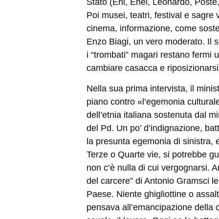
Stato (Eni, Enel, Leonardo, Poste, T
Poi musei, teatri, festival e sagre 
cinema, informazione, come sostene
Enzo Biagi, un vero moderato. Il s
i
“
trombati” magari restano fermi un
cambiare casacca e riposizionarsi.
Nella sua prima intervista, il mini
piano contro «l
’
egemonia culturale 
dell
’
etnia italiana sostenuta dal min
del Pd. Un po
’
d
’
indignazione, batt
la presunta egemonia di sinistra,
Terze o Quarte vie, si potrebbe gua
non c’è nulla di cui vergognarsi. 
del carcere” di Antonio Gramsci le 
Paese. Niente ghigliottine o assalt
pensava all
’
emancipazione della c