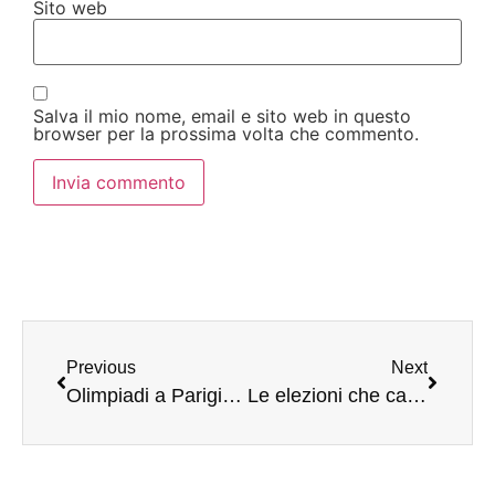
Sito web
Salva il mio nome, email e sito web in questo
browser per la prossima volta che commento.
Previous
Next
Olimpiadi a Parigi, Europei in Germania: l’Europa si riprende lo Sport (per ora)
Le elezioni che cambieranno il mondo: tutti gli appuntamenti elettorali che nel 2024 plasmeranno la politica globale