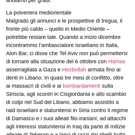
andiamo per gradi.
La polveriera mediorientale
Malgrado gli annunci e le prospettive di tregua, il
fronte più caldo – quello in Medio Oriente –
potrebbe restare tale. Quando a inizio dicembre
incontrammo l’ambasciatore israeliano in Italia,
Alon Bar, ci disse che Tel Aviv non può permettersi
di tornare alla situazione del 6 ottobre con
Hamas
asserragliata a Gaza e
Hezbollah
armata fino ai
denti in Libano. In quasi tre mesi di conflitto, oltre
ai massacri di civili e ai
bombardamenti
sulla
Striscia, agli scontri in Cisgiordania e allo scambio
di colpi nel Sud del Libano, abbiamo assistito a
raid israeliani e statunitensi in Siria contro il regime
di Damasco e i suoi alleati filo-iraniani, ad attacchi
agli interessi statunitensi in Iraq da parte di milizie
alleate di Teheran e a lanci di razzi dai ribelli huthi