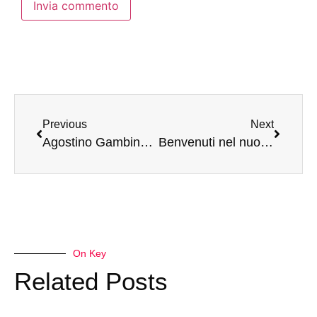
Previous
Next
Agostino Gambino (Int.9) a TPI: “Vogliamo aprire uno spazio di confronto sul presente e sul futuro del cinema”
Benvenuti nel nuovo Medio Oriente: ecco come è cambiato il panorama del potere con la guerra di Usa e Israele all’Iran
On Key
Related Posts