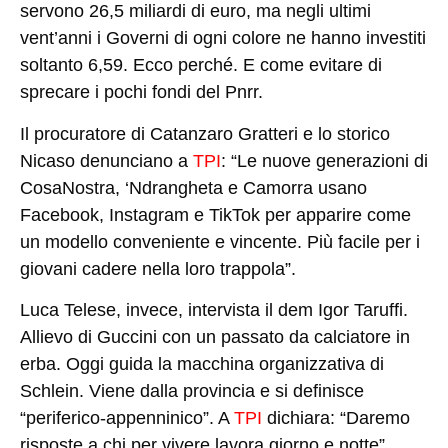
servono 26,5 miliardi di euro, ma negli ultimi
vent’anni i Governi di ogni colore ne hanno investiti
soltanto 6,59. Ecco perché. E come evitare di
sprecare i pochi fondi del Pnrr.
Il procuratore di Catanzaro
Gratteri
e lo storico
Nicaso
denunciano a
TPI
: “Le nuove generazioni di
CosaNostra, ‘Ndrangheta e Camorra usano
Facebook, Instagram e TikTok per apparire come
un modello conveniente e vincente. Più facile per i
giovani cadere nella loro trappola”.
Luca Telese, invece, intervista il dem
Igor Taruffi
.
Allievo di Guccini con un passato da calciatore in
erba. Oggi guida la macchina organizzativa di
Schlein. Viene dalla provincia e si definisce
“periferico-appenninico”. A
TPI
dichiara: “Daremo
risposte a chi per vivere lavora giorno e notte”.