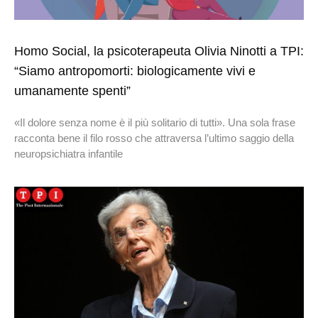
Homo Social, la psicoterapeuta Olivia Ninotti a TPI:
“Siamo antropomorti: biologicamente vivi e
umanamente spenti”
«Il dolore senza nome è il più solitario di tutti». Una sola frase
racconta bene il filo rosso che attraversa l’ultimo saggio della
neuropsichiatra infantile