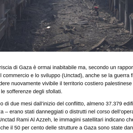
triscia di Gaza è ormai inabitabile ma, secondo un rappo
l commercio e lo sviluppo (Unctad), anche se la guerra f
ndere nuovamente vivibile il territorio costiero palestinese 
le sofferenze degli sfollati.
di due mesi dall’inizio del conflitto, almeno 37.379 edific
za – erano stati danneggiati o distrutti nel corso dell’ope
Unctad Rami Al Azzeh, le immagini satellitari indicano che
che il 50 per cento delle strutture a Gaza sono state da