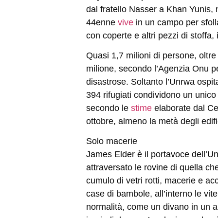
dal fratello Nasser a Khan Yunis, 
44enne
vive
in un campo per sfolla
con coperte e altri pezzi di stoffa,
Quasi 1,7 milioni di persone, oltre
milione, secondo l’Agenzia Onu per i
disastrose. Soltanto l’Unrwa ospita
394 rifugiati condividono un unic
secondo le
stime
elaborate dal Cen
ottobre, almeno la metà degli edific
Solo macerie
James Elder è il portavoce dell’U
attraversato le rovine di quella c
cumulo di vetri rotti, macerie e ac
case di bambole, all’interno le vit
normalità, come un divano in un a