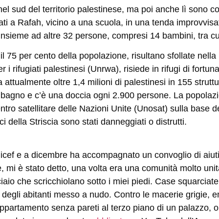
nel sud del territorio palestinese, ma poi anche lì sono 
ti a Rafah, vicino a una scuola, in una tenda improvvisat
 insieme ad altre 32 persone, compresi 14 bambini, tra cui i
 il 75 per cento della popolazione, risultano sfollate nell
 rifugiati palestinesi (Unrwa), risiede in rifugi di fortuna
 attualmente oltre 1,4 milioni di palestinesi in 155 struttu
o bagno e c’è una doccia ogni 2.900 persone. La popolazi
tro satellitare delle Nazioni Unite (Unosat) sulla base de
i della Striscia sono stati danneggiati o distrutti.
nicef e a dicembre ha accompagnato un convoglio di aiut
he, mi è stato detto, una volta era una comunità molto uni
ciaio che scricchiolano sotto i miei piedi. Case squarcia
e degli abitanti messo a nudo. Contro le macerie grigie, e
ppartamento senza pareti al terzo piano di un palazzo, o 