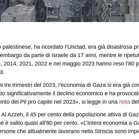
o palestinese, ha ricordato l’Unctad, era già disastrosa pr
n embargo da parte di Israele da 17 anni, mentre le ripetu
2, 2014, 2021, 2022 e nel maggio 2023 hanno reso l’80 p
i.
 tre trimestri del 2023, l’economia di Gaza si era già con
to significativamente il declino economico e ha provocat
ento del Pil pro capite nel 2023», si legge in una
nota
del
o Al Azzeh, il 45 per cento della popolazione attiva di Ga
e è salito quasi all’80 per cento. «L’intera economia a G
ersone che attualmente lavorano nella Striscia sono impie