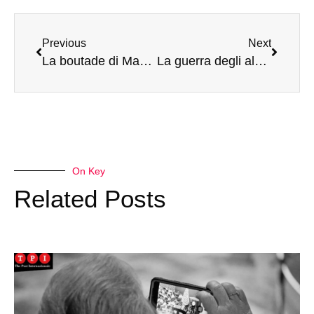
Previous
Next
La boutade di Macron sull’Ucraina e l’Ue che deve imparare a difendersi da sola (di S. Mentana)
La guerra degli algoritmi: così la tecnologia aiuta Israele a continuare la guerra a Gaza e in Cisgiordania
On Key
Related Posts