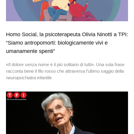
Homo Social, la psicoterapeuta Olivia Ninotti a TPI:
“Siamo antropomorti: biologicamente vivi e
umanamente spenti”
«Il dolore senza nome è il più solitario di tutti». Una sola frase
racconta bene il filo rosso che attraversa l’ultimo saggio della
neuropsichiatra infantile