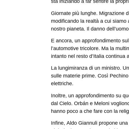
sta iniziando a far sentire la pro
Giornate più lunghe. Migrazione dei
modificando la realtà a cui siamo a
nostro pianeta.
Il danno dell’uomo
E ancora, un approfondimento su
l’automotive tricolore. Ma la mult
intanto nel resto d’Italia continua 
La lungimiranza di un ministro. Una 
sulle materie prime. Così Pechino
elettriche
.
Inoltre, un approfondimento su que
dal Cielo. Orbán e Meloni vogliono 
hanno poco a che fare con la religi
Infine,
Aldo Giannuli
propone una g