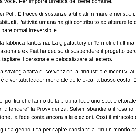
pria voce. Per imporre un’etica del bene comune.
 Poli. E tracce di sostanze artificiali in mare e nei suol
bituati, l’attività umana ha già contribuito ad alterare le 
 pare ormai irreversibile
.
lla
fabbrica fantasma
. La gigafactory di Termoli è l’ulti
inazionale ex Fiat ha deciso di sospendere il progetto per
a tagliare il personale e delocalizzare all’estero.
strategia fatta di sovvenzioni all’industria e incentivi ai 
 è diventata leader mondiale delle e-car a basso costo.
i politici che fanno della propria fede uno spot elettoral
“difendere” la Provvidenza. Salvini sbandiera il rosario. A
one, la fede conta ancora alle elezioni. Così il miracolo 
uida geopolitica per capire caoslandia. “In un mondo ac