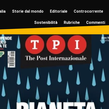
alia
Storie dal mondo
Editoriale
Controcorrente
Sostenibilità
Rubriche
Commenti