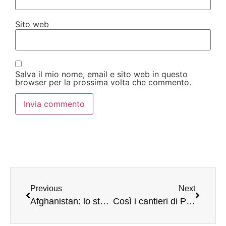
Sito web
Salva il mio nome, email e sito web in questo
browser per la prossima volta che commento.
Previous
Next
Afghanistan: lo storico militare Gastone Breccia spiega a TPI chi ha riempito il vuoto geopolitico lasciato dagli Usa
Così i cantieri di Pnrr e Giubileo stanno cambiando il volto di Roma