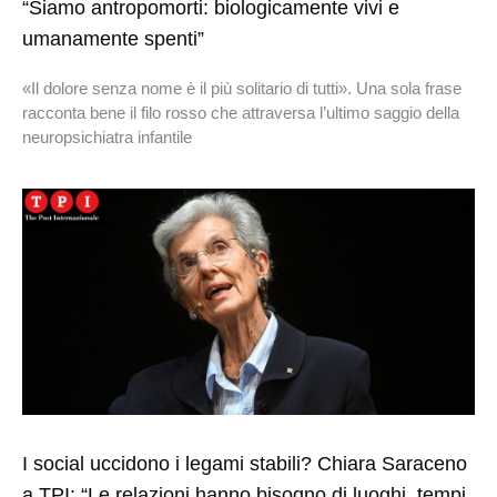
“Siamo antropomorti: biologicamente vivi e
umanamente spenti”
«Il dolore senza nome è il più solitario di tutti». Una sola frase
racconta bene il filo rosso che attraversa l’ultimo saggio della
neuropsichiatra infantile
I social uccidono i legami stabili? Chiara Saraceno
a TPI: “Le relazioni hanno bisogno di luoghi, tempi