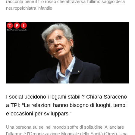
racconta bene il filo rosso che attraversa l’ultimo saggio della
neuropsichiatra infantile
I social uccidono i legami stabili? Chiara Saraceno
a TPI: “Le relazioni hanno bisogno di luoghi, tempi
e occasioni per svilupparsi”
Una persona su sei nel mondo soffre di solitudine. A lanciare
l’allarme è l’Organizzazione Mondiale della Sanità (Oms). Una