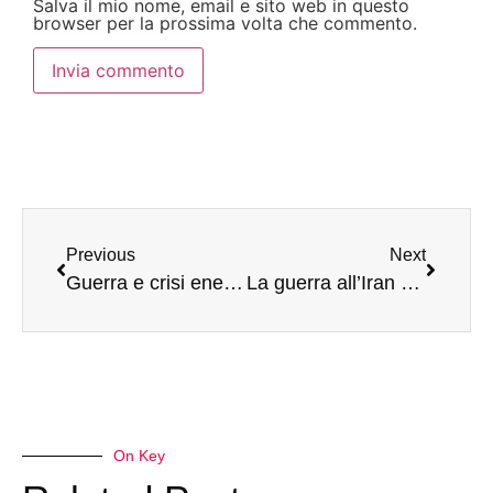
Salva il mio nome, email e sito web in questo
browser per la prossima volta che commento.
Previous
Next
Guerra e crisi energetica complicano i piani per le vacanze degli italiani
La guerra all’Iran e la crisi nello Stretto di Hormuz non lasceranno l’Italia “a secco” di petrolio e gas
On Key