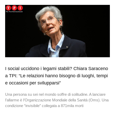
I social uccidono i legami stabili? Chiara Saraceno
a TPI: “Le relazioni hanno bisogno di luoghi, tempi
e occasioni per svilupparsi”
Una persona su sei nel mondo soffre di solitudine. A lanciare
l’allarme è l’Organizzazione Mondiale della Sanità (Oms). Una
condizione “invisibile” collegata a 871mila morti