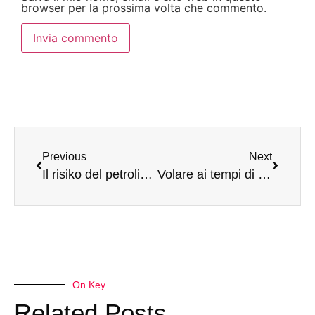
browser per la prossima volta che commento.
Previous
Next
Il risiko del petrolio tra Usa, Russia, Cina ed Europa: vincitori e vinti della crisi nello Stretto di Hormuz
Volare ai tempi di Hormuz: così le conseguenze della guerra all’Iran hanno messo “a terra” il comparto aereo
On Key
Related Posts