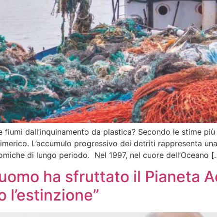
 e fiumi dall’inquinamento da plastica? Secondo le stime più
limerico. L’accumulo progressivo dei detriti rappresenta un
miche di lungo periodo. Nel 1997, nel cuore dell’Oceano [
L’uomo ha sfruttato il Pianeta
o l’estinzione”