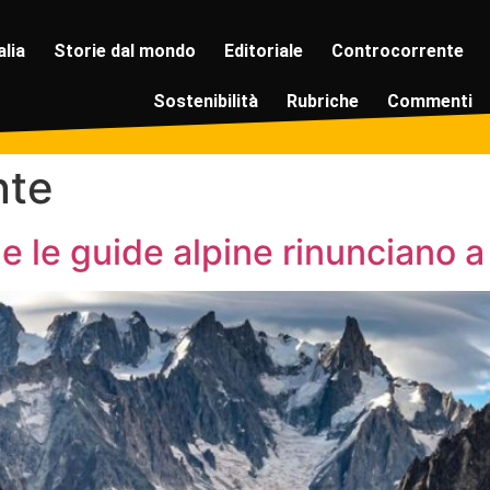
alia
Storie dal mondo
Editoriale
Controcorrente
Sostenibilità
Rubriche
Commenti
nte
he le guide alpine rinunciano a