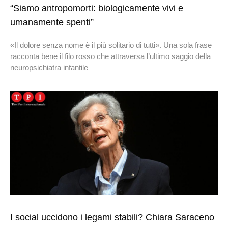
“Siamo antropomorti: biologicamente vivi e
umanamente spenti”
«Il dolore senza nome è il più solitario di tutti». Una sola frase
racconta bene il filo rosso che attraversa l’ultimo saggio della
neuropsichiatra infantile
I social uccidono i legami stabili? Chiara Saraceno