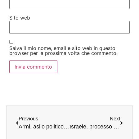
Sito web
Salva il mio nome, email e sito web in questo
browser per la prossima volta che commento.
Previous
Next
Armi, asilo politico e aiuti dall’estero: ecco chi (e come) finanzia Hamas
Israele, processo all’intelligence: così il Mossad ha fallito nel prevenire gli attacchi di Hamas